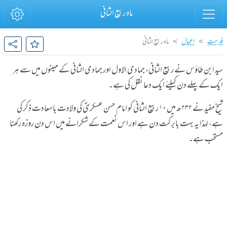
ماہ ربیع الثانی
فہرست
اعمال
ماہ ربیع الثانی
سید ابن طاؤس نے ربیع الثانی، جمادی الاول اور جمادی الثانی کے مہینوں میں سے ہر
ایک کے پہلے دن کیلئے ایک دعا نقل کی ہے۔
شیخ مفید نے ۲۳۲ھ میں ۱۰ ربیع الثانی کو امام حسن عسکریؑ کی ولادت باسعادت ذکر کی
ہے، لہذا یہ بہت بابرکت دن ہے اور اس نعمت کے شکرانے میں اس دن روزہ رکھنا
مستحب ہے۔