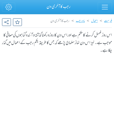
رجب کا آخری دن
فہرست
اعمال
ماہ رجب
رجب کا آخری دن
اس روز غسل کرنے کا حکم ہے اور اس دن کا روزہ رکھنا گذشتہ و آئندہ گناہوں کی معافی کا
موجب ہے۔ نیز اس دن نماز سلمانؑ پڑھے کہ جس کا طریقہ یکم رجب کے اعمال میں گذر
چکا ہے۔