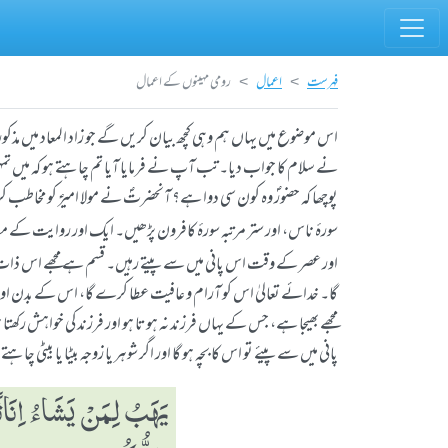
فہرست
اعمال
رومی مہینوں کے اعمال
اس موضوع میں یہاں ہم وہی کچھ بیان کریں گے جو زاد المعاد میں مذک
نے سلام کا جواب دیا۔ تب آپ نے فرمایا آیا تم چاہتے ہو کہ میں تمہ
پوچھا کہ حضورؐ وہ کون سی دوا ہے؟ آنحضرتؐ نے مولا امیرؑ کو مخاطب کر کے 
سورۂ ناس، اور ستر مرتبہ سورۂ کافرون پڑھیں۔ ایک اور روایت کے مطابق
اور عصر کے وقت اس پانی میں سے پیتے رہیں۔ قسم ہے مجھے اس ذات کی 
گا۔ خدائے تعالیٰ اس کو آرام و عافیت عطا کرے گا، اس کے بدن اور 
مجھے بھیجا ہے، جس کے یہاں فرزند نہ ہوتا ہو اور فرزند کی خواہش رکھ
پانی میں سے پیئے تو اس کا بچہ ہو گا اور اگر شوہر یا زوجہ بیٹا یا بیٹی چ
یَھَبُ لِمَنْ یَشَاءُ اِنَاث