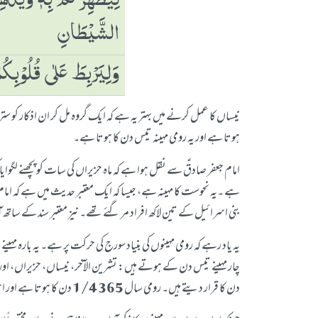
لِیُطَھِّرَكُمْ بِہٖ وَیُذ
الشَّیْطَانِ
وَلِیَرْبِطَ عَلٰی قُلُوْبِك
ہوتا ہے اور یہ رومی مہینہ تیس دن کا ہوتا ہے۔
امام جعفر صادقؑ سے نقل ہوا ہے کہ ماہ حزیراں کی سات کو پچھنے لگوایا ک
ہے ۔یہ نحوست کا مہینہ ہے، جیسا کہ ایک معتبر حدیث میں ہے کہ امام 
بنی اسرائیل کے تین لاکھ افراد مر گئے تھے۔ نیز معتبر سند کے ساتھ آ
یہ یاد رہے کہ رومی مہینوں کی بنیاد سورج کی حرکت پر ہے۔ یہ بارہ مہ
چار مہینے تیس دن کے ہوتے ہیں: تشرین الآخر، نیساں، حزیراں، او
دن کا قرار دیتے ہیں۔ رومی سال 365 1/4 دن کا ہوتا ہے اور اس کی ابتداء تشرین اول کے مہینے سے ہے اور اس دن سورج برج میزان کے انتیسویں درجے میں ہوتا ہے۔ اس کی تفصیل بحار الانوار میں مذکور ہے۔