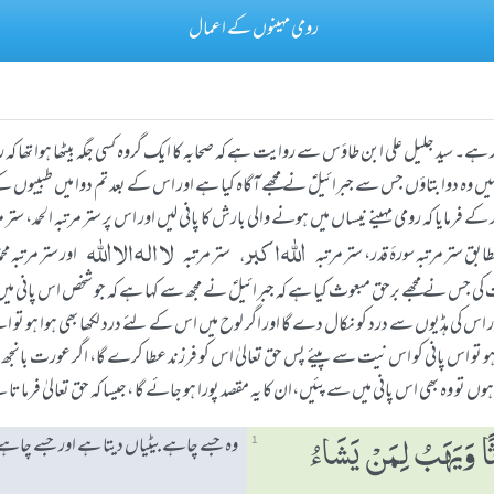
رومی مہینوں کے اعمال
ور ہے۔ سید جلیل علی ابن طاؤس سے روایت ہے کہ صحابہ کا ایک گروہ کسی جگہ بیٹھا ہوا تھا 
یں وہ دوا بتاؤں جس سے جبرائیلؑ نے مجھے آگاہ کیا ہے اور اس کے بعد تم دوا میں طبیبوں 
فرمایا کہ رومی مہینے نیساں میں ہونے والی بارش کا پانی لیں اور اس پر ستر مرتبہ الحمد، ستر مرتب
اللہ اكبر،
لا الہ الا اللہ
 ستر مرتبہ سورۂ قدر، ستر مرتبہ
ستر مرتبہ
اور ستر مرتبہ م
جس نے مجھے برحق مبعوث کیا ہے کہ جبرائیلؑ نے مجھ سے کہا ہے کہ جو شخص اس پانی میں سے
اس کی ہڈیوں سے درد کو نکال دے گا اور اگر لوح میں اس کے لئے درد لکھا بھی ہوا ہو تو 
تا ہو تو اس پانی کو اس نیت سے پیئے پس حق تعالیٰ اس کو فرزند عطا کرے گا، اگر عورت بانجھ
اہتے ہوں تو وہ بھی اس پانی میں سے پئیں،ان کا یہ مقصد پورا ہو جائے گا ،جیسا کہ حق تعالیٰ فرمات
وہ جسے چاہے بیٹیاں دیتا ہے اور جسے چاہے 
ًا وَیَھَبُ لِمَنْ یَشَاءُ
1