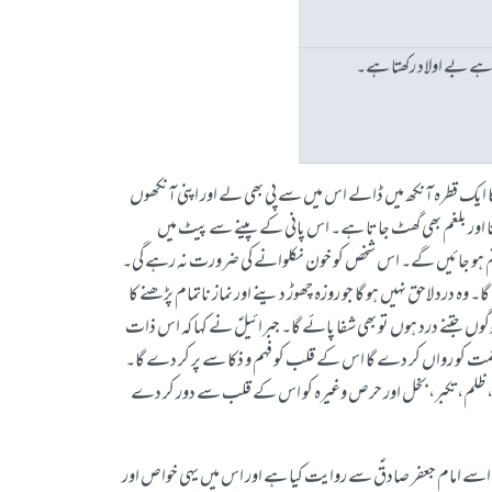
 چاہے بے اولاد رکھتا ہے۔
کا ایک قطرہ آنکھ میں ڈالے اس میں سے پی بھی لے اور اپنی آنکھوں
وتا اور بلغم بھی گھٹ جاتا ہے۔ اس پانی کے پینے سے پیٹ میں
کیڑے ختم ہو جائیں گے۔ اس شخص کو خون نکلوانے کی ضرورت نہ رہے گی۔
وہ درد لاحق نہیں ہو گا جو روزہ چھوڑ دینے اور نماز ناتمام پڑھنے کا
 جتنے درد ہوں تو بھی شفا پائے گا۔ جبرائیلؑ نے کہا کہ اس ذات
حکمت کو رواں کر دے گا اس کے قلب کو فہم و ذکا سے پر کر دے گا۔
 حسد، ظلم، تکبر، بخل اور حرص وغیرہ کو اس کے قلب سے دور کر دے
نے اسے امام جعفر صادقؑ سے روایت کیا ہے اور اس میں یہی خواص اور