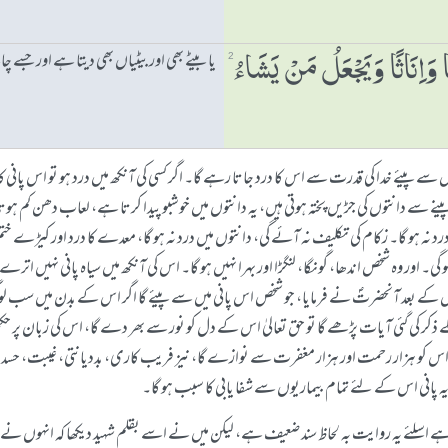
یا بیٹے بھی اور بیٹیاں بھی دیتا ہے اور جسے
 وَاِنَاثًا وَیَجْعَلُ مَنْ یَشَاءُ
2
سے پیئے خدا کی قدرت سے اس کا درد جاتا رہے گا۔ اگر کسی کی آنکھ میں درد ہو تو اس پانی 
نے سے دانتوں کی جڑیں پختہ ہوتی ہیں، یہ دانتوں میں خوشبو پیدا کرتا ہے، لعاب دھن کم ہ
ٹ کا درد نہ ہو گا۔ زکام کی تکلیف نہ آئے گی، دانتوں میں درد نہ ہو گا، معدے کا درد اور 
ر وہ شخص اندھا، گونگا، لنگڑا اور بہرا نہیں ہو گا۔ اس کی آنکھ میں سیاہ پانی نہیں اترے گا۔ 
بعد آنحضرتؐ نے فرمایا، جو شخص اس پانی میں سے پیئے گا اگر اس کے بدن میں سب لوگوں
 ذکر کی گئی آیات پڑھے گا تو حق تعالیٰ اس کے دل کو نور سے بھر دے گا، اس کی زبان پر 
ئی ہوں۔ اس کو ہزار رحمت اور ہزار مغفرت سے نوازے گا، نیز فریب کاری، بددیانتی، غیبت،
ہ پانی اس کے لئے تمام بیماریوں سے شفا یابی کا سبب ہو گا۔
وتا ہے اسلئے یہ روایت بہ لحاظ سند ضعیف ہے، لیکن میں نے اسے بقلم شہید دیکھا کہ انہوں 