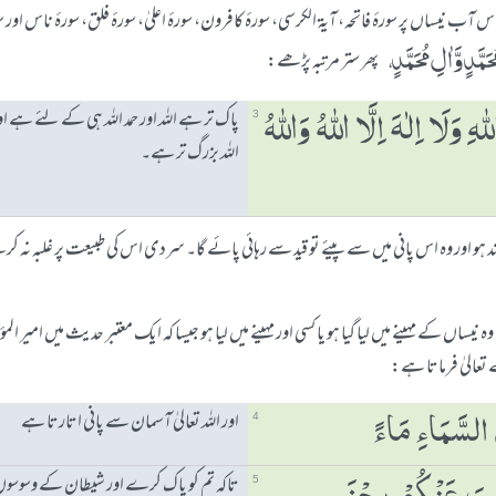
 نیساں پر سورۂ فاتحہ، آیۃ الکرسی، سورۂ کافرون، سورۂ اعلیٰ، سورۂ فلق، سورۂ ناس اور سورۂ
َمَّدٍ وَّاٰلِ مُحَمَّدٍ،
پھر ستر مرتبہ پڑھے:
پاک تر ہے اللہ اور حمد اللہ ہی کے لئے ہے اور 
ﷲِ وَلَا اِلٰہَ اِلَّا ﷲُ وَﷲُ
3
اللہ بزرگ تر ہے۔
بند ہو اور وہ اس پانی میں سے پیئے تو قید سے رہائی پائے گا۔ سردی اس کی طبیعت پر غلبہ
نیساں کے مہینے میں لیا گیا ہو یا کسی اور مہینے میں لیا ہو جیسا کہ ایک معتبر حدیث میں امیر ا
 تعالیٰ فرماتا ہے:
اور اللہ تعالیٰ آسمان سے پانی اتارتا ہے
 السَّمَاءِ مَاءً
4
تاکہ تم کو پاک کرے اور شیطان کے وسوسو
5