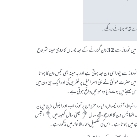
ارے قدم جمائے رکھے۔
نیساں کا عمل کرنے میں بہتر یہ ہے کہ ایک گروہ مل کر ان اذکار کو ستر ستر مرتبہ پڑھے کہ اس میں پڑھنے والوں کیلئے بہت فائدہ اور اجر و ثواب ہے۔ موجودہ سالوں میں نوروز سے 32 دن گزرنے کے بعد نیساں کا رومی مہینہ شروع
ً نوروز سے چوراسی دن بعد ہوتی ہے اور یہ مہینہ بھی تیس دن کا ہوتا
س میں حضرت موسٰیؑ نے بنی اسرائیل پر نفرین کی اور ایک ہی دن میں
 اس مہینے میں بہت زیادہ موتیں واقع ہوتی ہے۔
 شباط، آذر، نیساں، ایار، حزیران، تموز، اب اور ایلول ،ان میں یہ
ل تک اٹھائیس دن کا اور چوتھے سال ﴿یعنی سال کبیسہ میں﴾ انتیس