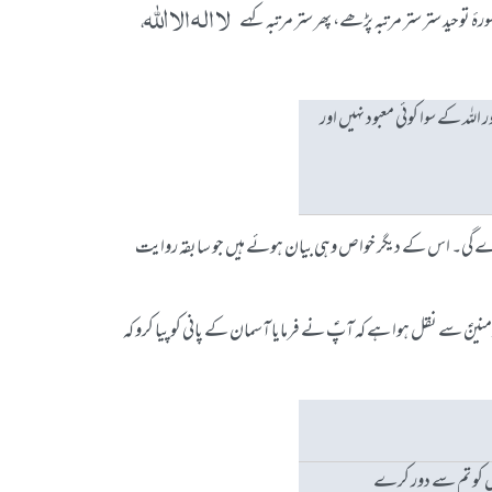
لا الہ الا اللہ،
 توحید ستر ستر مرتبہ پڑھے، پھر ستر مرتبہ کہے
اللہ کے سوا کوئی معبود نہیں اور
 نہ کرے گی۔ اس کے دیگر خواص وہی بیان ہوئے ہیں جو سابقہ روایت
لمؤمنینؑ سے نقل ہوا ہے کہ آپؑ نے فرمایا آسمان کے پانی کو پیا کرو کہ
ں کو تم سے دور کرے