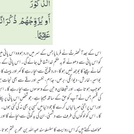
الذُّكُوْرَ
ٲَو یُزَوِّجُھُمْ ذُكْرَانًا
عَقِیْمًا۔
اس کے بعد آنحضرتؐ نے فرمایا جس کے سر میں درد ہو وہ اس پانی میں 
کو اس پانی سے دھوئے تو بہ حکم خدا شفا مل جائے گی۔ اس پانی کے پی
کھانے پینے کا بوجھ نہیں ہو گا، درد قولنج سے بچا رہے گا کمر اور پی
بواسیر، خارش، دیوانگی، برص، جذام، نکسیر اور قے سے بھی نجات ہو گی۔ او
موجب ہوتا ہے۔ اور شیطان و جن کے وسوسوں سے بچا رہے گا۔ اس کے 
کی قسم جس نے آپ کو حق کے ساتھ بھیجا ہے، جو شخص اس پانی پر پہلے
اور اس پر اتنی مہربانیاں کرے گا جو دنیا میں کسی پر بھی نہ کی گ
گا۔ اس کو لوگوں کی طرف سے دشمنی، ان کی بدگوئی سے بچائے گا اور ی
مؤلف کہتے ہیں کہ اس روایت کا سلسلۂ سند عبد اللہ بن عمر پر ختم ہ