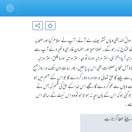
کہ رسولؐ اللہ بھی وہاں تشریف لے آئے، آپ نے سلام کیا اور صحابہ
کے محتاج نہ رہو گے۔ مولا امیرؑ اور سلمان فارسی وغیرہ نے آپ سے
ہ آیۃ الکرسی، ستر مرتبہ سورۂ توحید، ستر مرتبہ سورۂ فلق، ستر مرتبہ
حمدؐ و آل محمدؑ پر صلوات بھی اس پر پڑھیں، پھر سات دن تک ہر روز صبح
 پیئے گا حق تعالیٰ ہر وہ درد دور کر دے گا جو اس کے جسم میں ہو
اسے وہاں سے محو کر دے گا۔ مجھے اس خدا کے حق کی قسم کہ جس نے
 ہو گئی ہو کہ اس کے ہاں بچہ نہ ہوتا ہو تو وہ اس نیت کے ساتھ اس
ا ہے۔
بیٹے عطا کرتا ہے