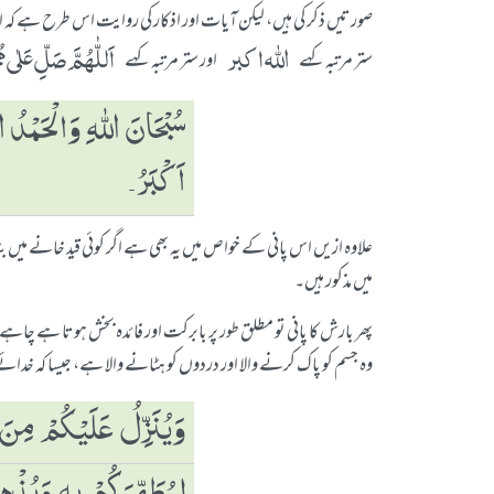
صورتیں ذکر کی ہیں، لیکن آیات اور اذکار کی روایت اس طرح ہے کہ اس آب
اللہ اكبر
اَللّٰھُمَّ صَلِّ عَلٰی مُح
ستر مرتبہ کہے
اور ستر مرتبہ کہے
سُبْحَانَ ﷲِ وَالْحَمْدُ 
اَكْبَرُ۔
علاوہ ازیں اس پانی کے خواص میں یہ بھی ہے اگر کوئی قید خانے میں 
میں مذکور ہیں۔
پھر بارش کا پانی تو مطلق طور پر بابرکت اور فائدہ بخش ہوتا ہے چاہے وہ 
وہ جسم کو پاک کرنے والا اور دردوں کو ہٹانے والا ہے، جیسا کہ خدائے
وَیُنَزِّلُ عَلَیْكُمْ مِنَ