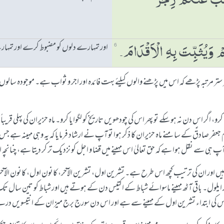
ْھِبَ عَنْكُمْ رِجْزَ
اور تمہارے دلوں کو مضبوط کرے اور تمہ
ُمْ وَیُثَبِّتَ بِہِ الْاَقْدَامَ۔
6
رو، اگر اس دن نہ ہو سکے تو پھر اس کی چودھویں تاریخ کو لگوایا کرو۔ ماہ حزیران کی پہلی قریبا
جعفر صادقؑ کے سامنے ماہ حزیران کا ذکر ہوا تو آپ نے ارشاد فرمایا کہ یہ وہی مہینہ ہے ج
پ ہی سے نقل ہوا ہے کہ حق تعالیٰ اس مہینے میں قضا و اجل کو نزدیک تر کر دیتا ہے، چنانچہ
ینے ہیں اور ان کی ترتیب کچھ اس طرح ہے۔ تشرین اول، تشرین الآخر، کانون اول، کانون الآخر،
ر ایلول۔ باقی آٹھ مہینے ماسوائے شباط کے اکتیس دن کے ہوتے ہیں اور شباط کو تین سا