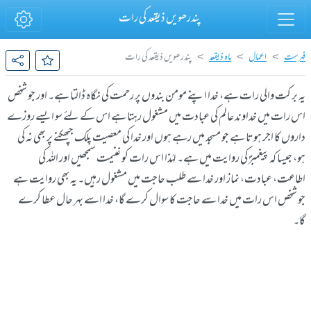
پندرھویں ذیقعد کی رات
فہرست
اعمال
ماہ ذیقعد
پندرھویں ذیقعد کی رات
یہ بر کت والی رات ہے، خدا اپنے مومن بندوں پر رحمت کی نگاہ ڈالتا ہے۔ اور جو شخص
اس رات میں خداوند عالم کی عبادت میں مشغول رہتا ہے اس کے لئے سو ایسے روزے
داروں کا اجر ہوتا ہے جو مسجد میں رہے ہوں اور خدا کی معصیت پلک جپھکنے پر بھی نہ کی
ہو، جیسا کہ پیغمبرؐ کی روایت میں ہے۔ لہٰذا اس رات کو غنیمت سمجھیں اور اللہ کی
اطاعت، عبادت، نماز اور خدا سے طلب حاجت میں مشغول رہیں۔ یہ بھی روایت ہے
جو شخص اس رات میں خدا سے حاجت کا سوال کرے گا، خدا اسے بہر حال عطا کرے
گا۔