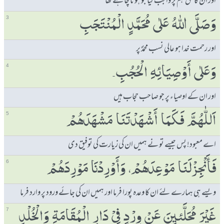
اور ان کا حق ہم پر واجب کیا جو ہونا چاہئے تھا
وَصَلَّی ﷲُ عَلٰی مُحَمَّدٍ الْمُنْتَجَبِ
3
اور رحمت خدا ہو عالی نسب محمدؐ پر
وَعَلٰی ٲَوْصِیَائِہِ الْحُجُبِ۔
4
اور ان کے اوصیاء پر جو صاحب حجاب ہیں
اَللّٰھُمَّ فَكَمَا ٲَشْھَدْتَنَا مَشْھَدَھُمْ
5
اے معبود! پس جیسے تو نے ہمیں ان کی زیارت کی توفیق دی
فَٲَنْجِزْلَنَا مَوْعِدَھُمْ، وَٲَوْرِدْنَا مَوْرِدَھُمْ
6
ویسے ہی ہمارے لئے ان کا وعدہ پورا فرما اور ہمیں ان کی جائے ورود پر وارد فرما
غَیْرَ مُحَلَّئیِنَ عَنْ وِرْدٍ فِیْ دَارِ الْمُقَامَۃِ وَالْخُلْدِ
7