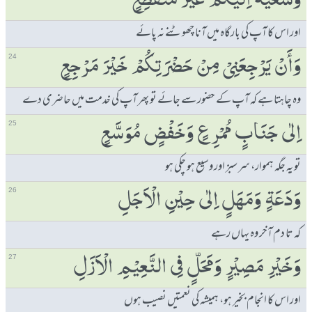
وَسَعْیُہٗ اِلَیْكُمْ غَیْرَ مُنْقَطِعٍ
اور اس کا آپ کی بارگاہ میں آنا چھوٹنے نہ پائے
وَٲَنْ یَرْجِعَنِیْ مِنْ حَضْرَتِكُمْ خَیْرَ مَرْجِعٍ
24
وہ چاہتا ہے کہ آپ کے حضور سے جائے تو پھر آپ کی خدمت میں حاضری دے
اِلٰی جَنَابٍ مُمْرِعٍ وَخَفْضٍ مُوَسَّعٍ
25
تو یہ جگہ ہموار، سر سبز اور وسیع ہو چکی ہو
وَدَعَۃٍ وَمَھَلٍ اِلٰی حِیْنِ الْاَجَلِ
26
کہ تا دم آخر وہ یہاں رہے
وَخَیْرِ مَصِیْرٍ وَمَحَلٍّ فِی النَّعِیْمِ الْاَزَلِ
27
اور اس کا انجام بخیر ہو، ہمیشہ کی نعمتیں نصیب ہوں