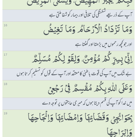
فَبِكُمْ یُجْبَرُ الْمَھِیْضُ، وَیُشْفَی الْمَرِیْضُ
آپ کے ذریعے شکستگی کی تلافی اور بیمار کو شفا ملتی ہے
وَمَا تَزْدَادُ الْاَرْحَامُ وَمَا تَغِیْضُ
16
اور جو کچھ رحموں میں بڑھتا اور گھٹتا ہے
اِنِّیْ بِسِرِّكُمْ مُؤْمِنٌ، وَلِقَوْ لِكُمْ مُسَلِّمٌ
17
بے شک میں آپ کی قوت باطنی کا معتقد اور آپ کے قول کو تسلیم کرتا ہوں
وَعَلَی ﷲِ بِكُمْ مُقْسِمٌ فِیْ رَجْعِیْ
18
میں خدا کو آپ کی قسم دیتا ہوں کہ میری حاجتوں پر توجہ دے
بِحَوَائِجِیْ وَقَضَائِہَا وَاِمْضَائِہَا وَاِنْجَاحِہَا
19
وَاِبْرَاحِہَا