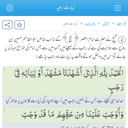
زیارت رجبیہ
فہرست
اعمال
ماہ رجب
زیارت رجبیہ
شیخ نے حضرت امام العصر ﴿عج﴾کے نائب خاص ابو القاسم حسین بن
۷
روح سے روایت کی ہے کہ رجب کے مہینے میں آئمہؑ میں سے جس امام کی ضریح مبارکہ پر
جائے تو اس میں داخل ہوتے وقت یہ زیارتِ ماہ رجب پڑھے:
الْحَمْدُ لِلّٰہِ الَّذِیْ ٲَشْھَدَنَا مَشْھَدَ ٲَوْ لِیَائِہٖ فِیْ
1
رَجَبٍ
حمد خدا ہی کیلئے ہے جس نے ہمیں رجب میں اپنے اولیاء کی زیارت گاہوں پر حاضر کیا
وَٲَوْجَبَ عَلَیْنَا مِنْ حَقِّھِمْ مَا قَدْ وَجَبَ
2