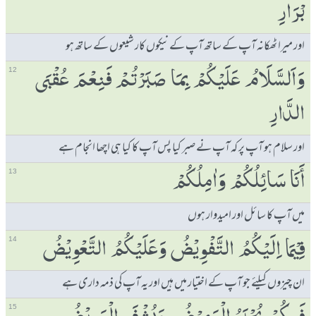
بْرَارِ
اور میرا ٹھکانہ آپ کے ساتھ آپ کے نیکوں کار شیعوں کے ساتھ ہو
وَاَلسَّلَامُ عَلَیْكُمْ بِمَا صَبَرْتُمْ فَنِعْمَ عُقْبَی
12
الدَّارِ
اور سلام ہو آپ پر کہ آپ نے صبر کیا پس آپ کا کیا ہی اچھا انجام ہے
ٲَنَا سَائِلُكُمْ وَاٰمِلُكُمْ
13
میں آپ کا سائل اور امیدوار ہوں
فِیْمَا اِلَیْكُمُ التَّفْوِیْضُ وَعَلَیْكُمُ التَّعْوِیْضُ
14
ان چیزوں کیلئے جو آپ کے اختیار میں ہیں اور یہ آپ کی ذمہ داری ہے
15