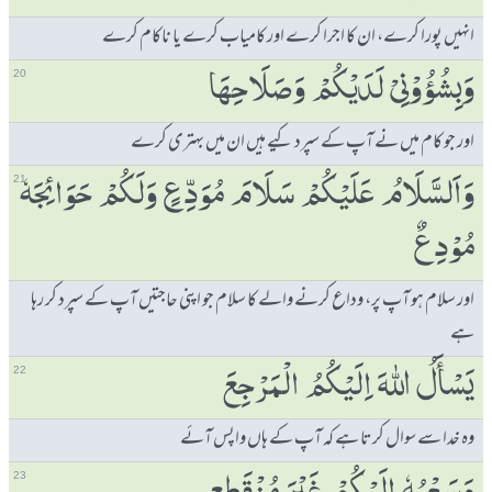
انہیں پورا کرے، ان کا اجرا کرے اور کامیاب کرے یا ناکام کرے
وَبِشُؤُوْنِیْ لَدَیْكُمْ وَصَلَاحِہَا
20
اور جو کام میں نے آپ کے سپرد کیے ہیں ان میں بہتری کرے
وَاَلسَّلَامُ عَلَیْكُمْ سَلَامَ مُوَدِّعٍ وَلَكُمْ حَوَائِجَہٗ
21
مُوْدِعٌ
اور سلام ہو آپ پر، وداع کرنے والے کا سلام جو اپنی حاجتیں آپ کے سپرد کر رہا
ہے
یَسْٲَلُ ﷲَ اِلَیْكُمُ الْمَرْجِعَ
22
وہ خدا سے سوال کرتا ہے کہ آپ کے ہاں واپس آئے
23