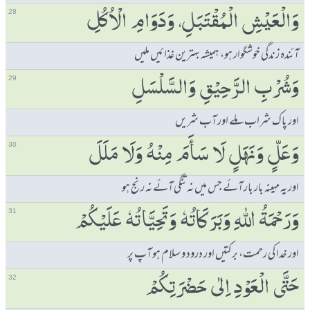
وَالْعَیْشِ الْمُقْتَبَلِ، وَدَوَامِ الْاُكُلِ
28
آئندہ زندگی خوشگوار ہو، ہمیشہ بہترین غذائیں ملیں
وَشُرْبِ الرَّحِیْقِ وَالسَّلْسَلِ
29
اور پاک شراب ملے اور آب شریں
وَعَلٍّ وَنَھَلٍ لَا سَٲَمَ مِنْہُ وَلَا مَلَلَ
30
اور یہ مہینہ بار بار آئے جس میں نہ تنگی آئے نہ رنج ہو
وَرَحْمَۃُ ﷲِ وَبَرَكَاتُہٗ وَتَحِیَّاتُہٗ عَلَیْكُمْ
31
اور خدا کی رحمت، برکتیں اور درود و سلام ہو آپ پر
حَتَّی الْعَوْدِ اِلٰی حَضْرَتِكُمْ
32