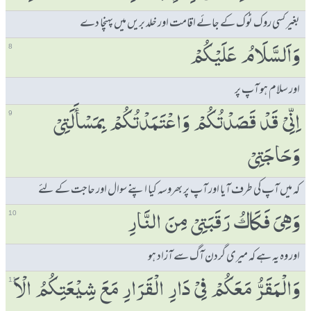
بغیر کسی روک ٹوک کے جائے اقامت اور خلد بریں میں پہنچا دے
وَاَلسَّلَامُ عَلَیْكُمْ
8
اور سلام ہو آپ پر
اِنِّیْ قَدْ قَصَدْتُكُمْ وَاعْتَمَدْتُكُمْ بِمَسْٲَلَتِیْ
9
وَحَاجَتِیْ
کہ میں آپ کی طرف آیا اور آپ پر بھروسہ کیا اپنے سوال اور حاجت کے لئے
وَھِیَ فَكَاكُ رَقَبَتِیْ مِنَ النَّارِ
10
اور وہ یہ ہے کہ میری گردن آگ سے آزاد ہو
وَالْمَقَرُّ مَعَكُمْ فِیْ دَارِ الْقَرَارِ مَعَ شِیْعَتِكُمُ الْاَ
11