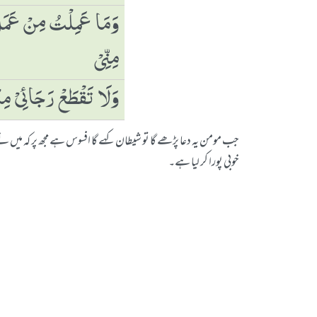
وَمَا عَمِلْتُ مِنْ عَمَلٍ ی
مِنِّیْ
وَلَا تَقْطَعْ رَجَائِیْ مِ
جب مومن یہ دعا پڑھے گا تو شیطان کہے گا افسوس ہے مجھ پر کہ می
خوبی پورا کر لیا ہے۔