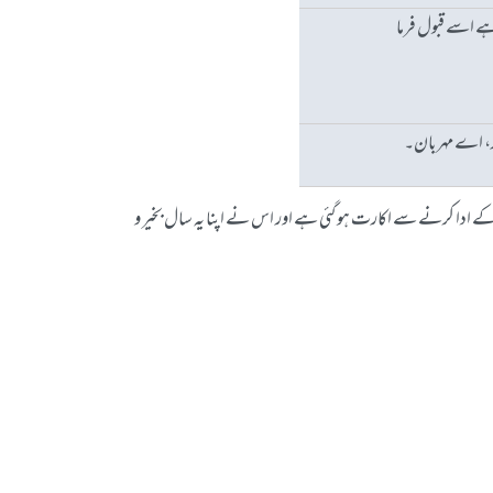
ہے اسے قبول فرما
وڑ، اے مہربان۔
 ادا کرنے سے اکارت ہو گئی ہے اور اس نے اپنا یہ سال بخیر و