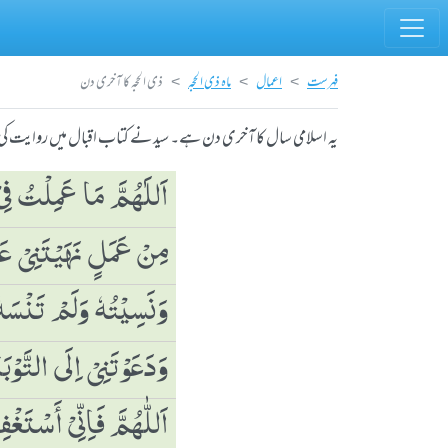
فہرست
اعمال
ماہ ذی الحجہ
ذی الحجہ کا آخری دن
یہ اسلامی سال کا آخری دن ہے۔ سید نے کتاب اقبال میں روایت کی ہے 
اَللَٰھُمَّ مَا عَمِلْتُ فِی
مِنْ عَمَلٍ نَھَیْتَنِیْ عَ
وَنَسِیْتُہٗ وَلَمْ تَنْسَہ
وَدَعَوْتَنِیْ اِلَی التَّوْب
اَللّٰھُمَّ فَاِنِّیْ ٲَسْتَغْ