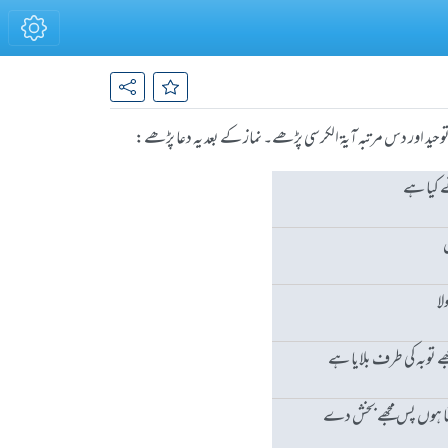
ید اور دس مرتبہ آیۃ الکرسی پڑھے۔ نماز کے بعد یہ دعا پڑھے:
 کیا ہے
لا
ے توبہ کی طرف بلایا ہے
گتا ہوں پس مجھے بخش دے