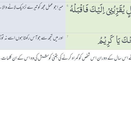
میرا جو عمل مجھ کو تیرے نزدیک لانے والا 
ُقَرِّبُنِیْ اِلَیْكَ فَاقْبَلْہُ
6
اور میں تجھ سے جو آس رکھتا ہوں اسے نہ ت
نْكَ یَا كَرِیْمُ
7
ں نے اس سال کے دوران اس شخص کو گمراہ کرنے کی جتنی کوشش کی وہ اس کے ان کلمات کے