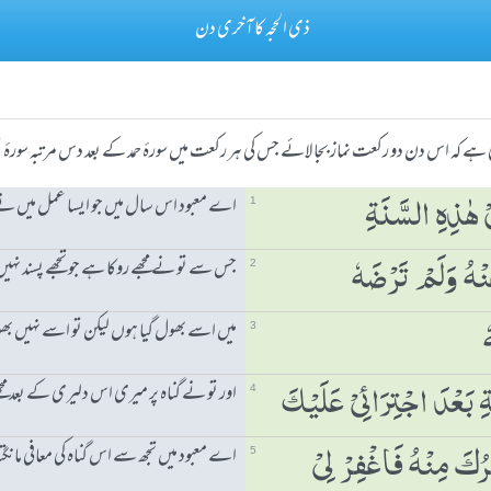
ذی الحجہ کا آخری دن
کہ اس دن دو رکعت نماز بجا لائے جس کی ہر رکعت میں سورۂ حمد کے بعد دس مرتبہ سورۂ توح
اے معبود اس سال میں جو ایسا عمل میں نے
ْ ھٰذِہِ السَّنَۃِ
1
جس سے تو نے مجھے روکا ہے جو تجھے پسند نہیں
نْہُ وَلَمْ تَرْضَہٗ
2
میں اسے بھول گیا ہوں لیکن تو اسے نہیں بھو
ٗ
3
اور تو نے گناہ پر میری اس دلیری کے بعد مجھ
َۃِ بَعْدَ اجْتِرَائِیْ عَلَیْكَ
4
اے معبود میں تجھ سے اس گناہ کی معافی مان
فِرُكَ مِنْہُ فَاغْفِرْ لِیْ
5