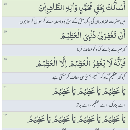
ٲَسْٲَلُكَ بِحَقِّ مُحَمَّدٍ وَاٰلِہِ الطَّاھِرِیْنَ
18
میں حضرت محمدؐ اور ان کی پاک آلؑ کے حق کا واسطہ دے کر سوال کرتا ہوں
ٲَنْ تَغْفِرَلِیْ ذَنْبِیَ الْعَظِیْمَ
19
کہ میرے بڑے گناہ کو معاف فرما
فَاِنَّہٗ لَا یَغْفِرُ الْعَظِیْمَ اِلَّا الْعَظِیْمُ
20
کیونکہ عظیم گناہ کو عظیم ہستی ہی معاف کر سکتی ہے
یَا عَظِیْمُ یَا عَظِیْمُ یَا عَظِیْمُ
21
اے بزرگ،اے عظیم، اے برتر
یَا عَظِیْمُ یَا عَظِیْمُ یَا عَظِیْمُ یَا عَظِیْمُ
22