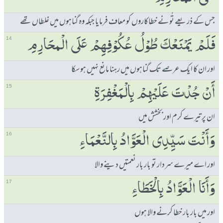
جس کے ذریعے تُو نے خطاکاروں کو معاف فرمایا جبکہ وہ گناہوں میں غلطاں تھے
فَلَمْ یَمْنَعْكَ طُوْلُ عُكُوْفِھِمْ عَلَی الْمحَارِمِ
14
اور ان کا ایک عرصے تک گناہوں میں رہنا مانع نہیں ہو سکا
ٲَنْ جُدْتَ عَلَیْھِمْ بِالْمَغْفِرَۃِ
15
ان پر تیرے کرم اور بخشش میں
وَٲَنْتَ سَیِّدِی الْعَوَّادُ بِالنَّعْمَاءِ
16
اور اے میرے سردار تو بار بار نعمتیں دینے والا
وَٲَنَا الْعَوَّادُ بِالْخَطَاءِ
17
اور میں بار بار خطا کرنے والا ہوں