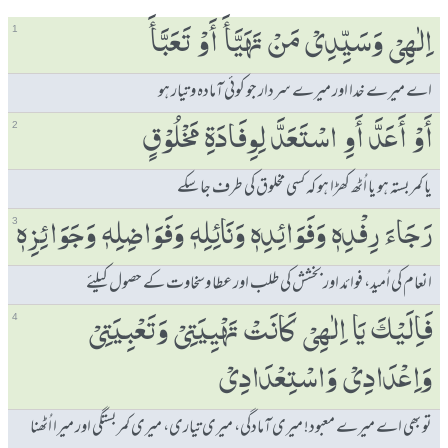
اِلٰھِیْ وَسَیِّدِیْ مَنْ تَھَیَّٲَ ٲَوْ تَعَبَّٲَ
1
اے میرے خدا اور میرے سردار جو کوئی آمادہ و تیار ہو
ٲَوْ ٲَعَدَّ ٲَوِ اسْتَعَدَّ لِوِفَادَۃِ مَخْلُوْقٍ
2
یا کمربستہ ہو یا اُٹھ کھڑا ہو کہ کسی مخلوق کی طرف جا سکے
رَجَاءَ رِفْدِہٖ وَفَوَائِدِہٖ وَنَائِلِہٖ وَفَوَاضِلِہٖ وَجَوَائِزِہٖ
3
انعام کی اُمید، فوائد اور بخشش کی طلب اور عطا وسخاوت کے حصول کیلئے
فَاِلَیْكَ یَا اِلٰھِیْ كَانَتْ تَھْیِیَتِیْ وَتَعْبِیَتِیْ
4
وَاِعْدَادِیْ وَاسْتِعْدَادِیْ
تو بھی اے میرے معبود! میری آمادگی، میری تیاری، میری کمربستگی اور میرا اُٹھنا