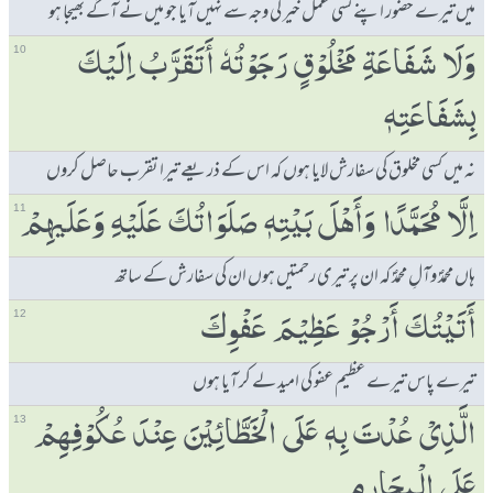
میں تیرے حضور اپنے کسی عمل خیر کی وجہ سے نہیں آیا جو میں نے آگے بھیجا ہو
وَلَا شَفَاعَۃِ مَخْلُوْقٍ رَجَوْتُہٗ ٲَتَقَرَّبُ اِلَیْكَ
10
بِشَفَاعَتِہٖ
نہ میں کسی مخلوق کی سفارش لایا ہوں کہ اس کے ذریعے تیرا تقرب حاصل کروں
اِلَّا مُحَمَّدًا وَٲَھْلَ بَیْتِہٖ صَلَوَاتُكَ عَلَیْہِ وَعَلَیھِمْ
11
ہاں محمدؐ وآلِ محمدؐ کہ ان پر تیری رحمتیں ہوں ان کی سفارش کے ساتھ
ٲَتَیْتُكَ ٲَرْجُوْ عَظِیْمَ عَفْوِكَ
12
تیرے پاس تیرے عظیم عفو کی امید لے کر آیا ہوں
الَّذِیْ عُدْتَ بِہٖ عَلَی الْخَطَّائِیْنَ عِنْدَ عُكُوْفِھِمْ
13
عَلَی الْمحَارِمِ