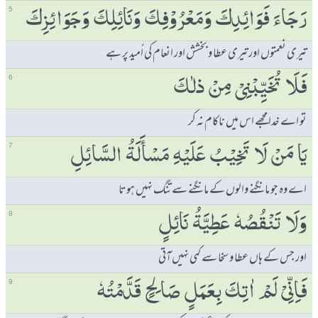
رَجَاءَ فَوَائِدِكَ وَمَعْرُوْفِكَ وَنَائِلِكَ وَجَوَائِزِكَ
5
تیری نعمتوں اور تیری عطا و بخشش اور انعام کی اُمید پر ہے
فَلَا تُخَیِّبْنِیْ مِنْ ذلٰكَ
6
تو اے خدا مجھے اس میں ناکام نہ کر
یَا مَنْ لَا تَخِیْبُ عَلَیْہِ مَسْٲَلَۃُ السَّائِلِ
7
اے وہ جو مانگنے والوں کے مانگنے سے تنگ نہیں ہوتا
وَلَا تَنْقُصُہٗ عَطِیَّۃُ نَائِلٍ
8
اور جس کے ہاں عطا و سخا سے کمی نہیں آتی
فَاِنِّیْ لَمْ اٰتِكَ بِعَمَلٍ صَالِحٍ قَدَّمْتُہٗ
9