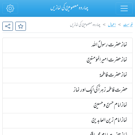
چہاردہ معصومینؑ کی نمازیں
فہرست
اعمال
چہاردہ معصومینؑ کی نمازیں
نماز حضرت رسولؐ اللہ
نماز حضرت امیرالمؤمنینؑ
نماز حضرت فاطمہؑ
حضرت فاطمہ زہراؑ کی ایک اور نماز
نماز امام حسنؑ و حسینؑ
نماز امام زین العابدینؑ