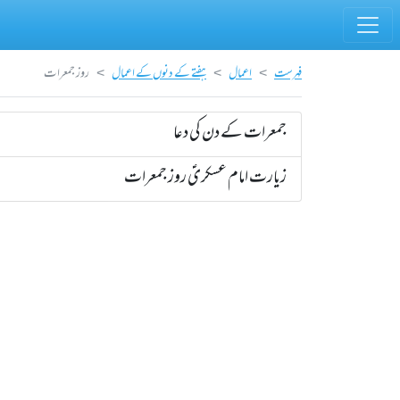
فہرست
اعمال
ہفتے کے دنوں کے اعمال
روز جمعرات
جمعرات کے دن کی دعا
زیارت امام عسکریؑ روز جمعرات